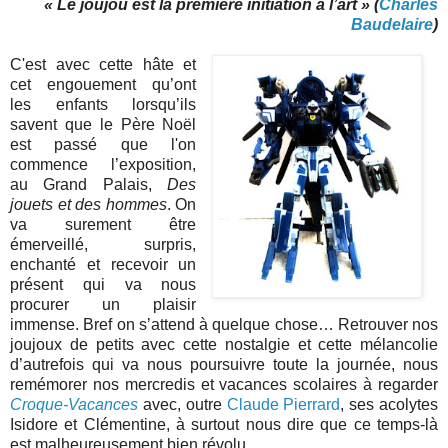
« Le joujou est la première initiation à l’art » (
Charles
Baudelaire
)
C'est avec cette hâte et
cet engouement qu’ont
les enfants lorsqu’ils
savent que le Père Noël
est passé que l'on
commence l’exposition,
au Grand Palais,
Des
jouets et des hommes
. On
va surement être
émerveillé, surpris,
enchanté et recevoir un
présent qui va nous
procurer un plaisir
immense. Bref on s’attend à quelque chose… Retrouver nos
joujoux de petits avec cette nostalgie et cette mélancolie
d’autrefois qui va nous poursuivre toute la journée, nous
remémorer nos mercredis et vacances scolaires à regarder
Croque-Vacances
avec, outre
Claude Pierrard
, ses acolytes
Isidore et Clémentine, à surtout nous dire que ce temps-là
est malheureusement bien révolu.