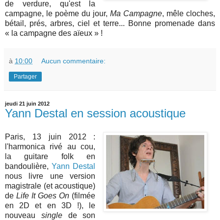
de verdure, qu'est la
campagne, le poème du jour,
Ma Campagne
, mêle cloches,
bétail, prés, arbres, ciel et terre... Bonne promenade dans
« la campagne des aïeux » !
à
10:00
Aucun commentaire:
Partager
jeudi 21 juin 2012
Yann Destal en session acoustique
Paris, 13 juin 2012 :
l'harmonica rivé au cou,
la guitare folk en
bandoulière,
Yann Destal
nous livre une version
magistrale (et acoustique)
de
Life It Goes On
(filmée
en 2D et en 3D !), le
nouveau
single
de son