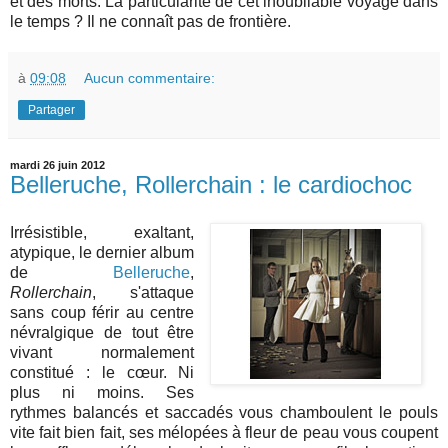
et des morts. La particularité de cet inoubliable voyage dans
le temps ? Il ne connaît pas de frontière.
à
09:08
Aucun commentaire:
Partager
mardi 26 juin 2012
Belleruche, Rollerchain : le cardiochoc
Irrésistible, exaltant,
atypique, le dernier album
de
Belleruche
,
Rollerchain
, s'attaque
sans coup férir au centre
névralgique de tout être
vivant normalement
constitué : le cœur. Ni
plus ni moins. Ses
rythmes balancés et saccadés vous chamboulent le pouls
vite fait bien fait, ses mélopées à fleur de peau vous coupent