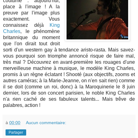
coutume : aujourd'hui,
place à l'image ! A la
preuve par l'image plus
exactement. Vous
connaissez déjà
King
Charles
, le phénomène
britannique du moment
que l'on dirait tout droit
sorti d'un western gay à tendance aristo-rasta. Mais savez-
vous pourquoi son triomphe annoncé risque de faire mal,
très mal ? Découvrez en avant-première les rouages d'une
merveilleuse machine à musique, le modèle King Charles,
promis à un règne éclatant ! Shooté (aux objectifs, zooms et
autres caméras; à la Marie-Jeanne, on n'en sait rien) comme
il se doit (comme un roi, donc) à la Maroquinerie le 8 juin
dernier, lors de son concert parisien, le noble King Charles
n'a rien caché de ses fabuleux talents... Mais trêve de
palabres, action !
à
00:00
Aucun commentaire:
Partager