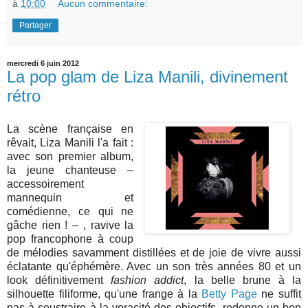
à
10:00
Aucun commentaire:
Partager
mercredi 6 juin 2012
La pop glam de Liza Manili, divinement
rétro
La scène française en
rêvait, Liza Manili l'a fait :
avec son premier album,
la jeune chanteuse –
accessoirement
mannequin et
comédienne, ce qui ne
gâche rien ! – , ravive la
pop francophone à coup
de mélodies savamment distillées et de joie de vivre aussi
éclatante qu'éphémère. Avec un son très années 80 et un
look définitivement
fashion addict
, la belle brune à la
silhouette filiforme, qu'une frange à la
Betty Page
ne suffit
pas à soustraire à la voracité des objectifs, redonne un bon