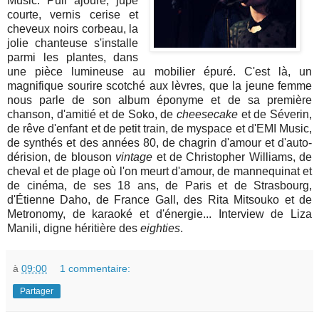
Music. Pull ajouré, jupe
courte, vernis cerise et
cheveux noirs corbeau, la
jolie chanteuse s'installe
parmi les plantes, dans
une pièce lumineuse au mobilier épuré. C'est là, un
magnifique sourire scotché aux lèvres, que la jeune femme
nous parle de son album éponyme et de sa première
chanson, d'amitié et de Soko, de
cheesecake
et de Séverin,
de rêve d'enfant et de petit train, de myspace et d'EMI Music,
de synthés et des années 80, de chagrin d'amour et d'auto-
dérision, de blouson
vintage
et de Christopher Williams, de
cheval et de plage où l'on meurt d'amour, de mannequinat et
de cinéma, de ses 18 ans, de Paris et de Strasbourg,
d'Étienne Daho, de France Gall, des Rita Mitsouko et de
Metronomy, de karaoké et d'énergie... Interview de Liza
Manili, digne héritière des
eighties
.
à
09:00
1 commentaire:
Partager