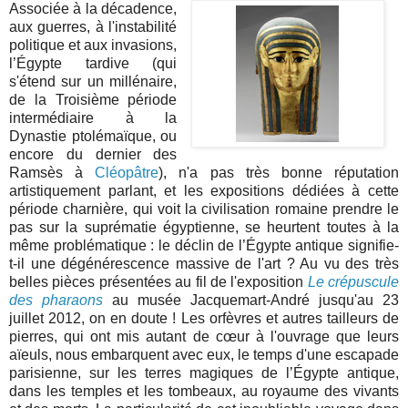
Associée à la décadence,
aux guerres, à l'instabilité
politique et aux invasions,
l’Égypte tardive (qui
s'étend sur un millénaire,
de la Troisième période
intermédiaire à la
Dynastie ptolémaïque, ou
encore du dernier des
Ramsès à
Cléopâtre
), n'a pas très bonne réputation
artistiquement parlant, et les expositions dédiées à cette
période charnière, qui voit la civilisation romaine prendre le
pas sur la suprématie égyptienne, se heurtent toutes à la
même problématique : le déclin de l’Égypte antique signifie-
t-il une dégénérescence massive de l'art ? Au vu des très
belles pièces présentées au fil de l'exposition
Le crépuscule
des pharaons
au musée Jacquemart-André jusqu'au 23
juillet 2012, on en doute ! Les orfèvres et autres tailleurs de
pierres, qui ont mis autant de cœur à l'ouvrage que leurs
aïeuls, nous embarquent avec eux, le temps d'une escapade
parisienne, sur les terres magiques de l’Égypte antique,
dans les temples et les tombeaux, au royaume des vivants