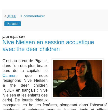
à
10:00
1 commentaire:
Partager
jeudi 28 juin 2012
Nive Nielsen en session acoustique
avec the deer children
C'est au cœur de Pigalle,
dans l'un des plus beaux
bars de la capitale, le
Carmen
, que nous
rejoignons Nive Nielsen
& the deer children
[NDLR en français : Nive
Nielsen et les enfants des
cerfs]. De lourds rideaux
masquent les hautes fenêtres, plongeant dans l'obscurité
moulures et peintures murales, lustres, tapis et piliers