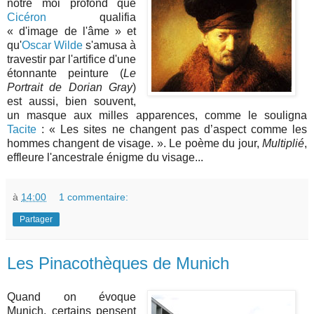
notre moi profond que
Cicéron
qualifia
« d'image de l'âme » et
qu'
Oscar Wilde
s'amusa à
travestir par l'artifice d'une
étonnante peinture (
Le
Portrait de Dorian Gray
)
est aussi, bien souvent,
un masque aux milles apparences, comme le souligna
Tacite
: « Les sites ne changent pas d’aspect comme les
hommes changent de visage. ». Le poème du jour,
Multiplié
,
effleure l'ancestrale énigme du visage...
à
14:00
1 commentaire:
Partager
Les Pinacothèques de Munich
Quand on évoque
Munich, certains pensent