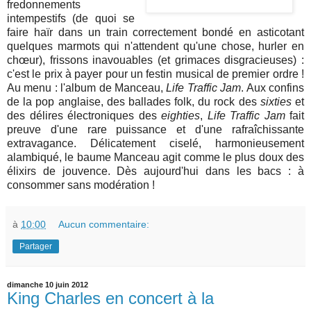
fredonnements
intempestifs (de quoi se
faire haïr dans un train correctement bondé en asticotant
quelques marmots qui n'attendent qu'une chose, hurler en
chœur), frissons inavouables (et grimaces disgracieuses) :
c'est le prix à payer pour un festin musical de premier ordre !
Au menu : l'album de Manceau,
Life Traffic Jam
. Aux confins
de la pop anglaise, des ballades folk, du rock des
sixties
et
des délires électroniques des
eighties
,
Life Traffic Jam
fait
preuve d'une rare puissance et d'une rafraîchissante
extravagance. Délicatement ciselé, harmonieusement
alambiqué, le baume Manceau agit comme le plus doux des
élixirs de jouvence. Dès aujourd'hui dans les bacs : à
consommer sans modération !
à
10:00
Aucun commentaire:
Partager
dimanche 10 juin 2012
King Charles en concert à la