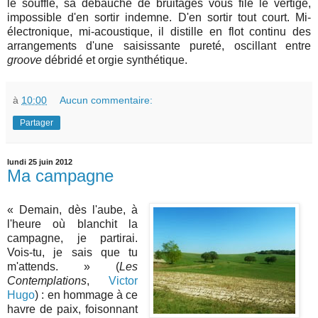
le souffle, sa débauche de bruitages vous file le vertige,
impossible d'en sortir indemne. D'en sortir tout court. Mi-
électronique, mi-acoustique, il distille en flot continu des
arrangements d'une saisissante pureté, oscillant entre
groove
débridé et orgie synthétique.
à
10:00
Aucun commentaire:
Partager
lundi 25 juin 2012
Ma campagne
« Demain, dès l'aube, à
l'heure où blanchit la
campagne, je partirai.
Vois-tu, je sais que tu
m'attends. » (
Les
Contemplations
,
Victor
Hugo
) : en hommage à ce
havre de paix, foisonnant