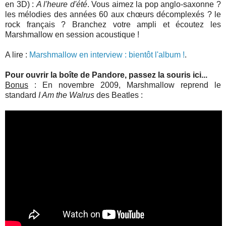
en 3D) :
A l'heure d'été
. Vous aimez la pop anglo-saxonne ?
les mélodies des années 60 aux chœurs décomplexés ? le
rock français ? Branchez votre ampli et écoutez les
Marshmallow en session acoustique !
A lire :
Marshmallow en interview : bientôt l'album !
.
Pour ouvrir la boîte de Pandore, passez la souris ici...
Bonus
: En novembre 2009, Marshmallow reprend le
standard
I Am the Walrus
des Beatles :