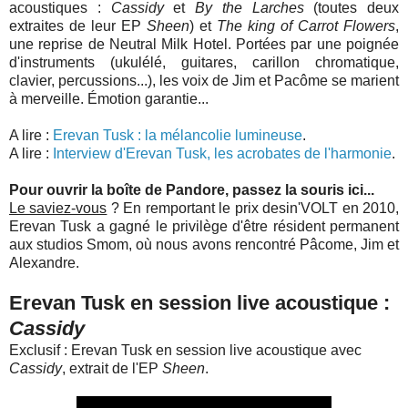
acoustiques :
Cassidy
et
By the Larches
(toutes deux
extraites de leur EP
Sheen
) et
The king of Carrot Flowers
,
une reprise de Neutral Milk Hotel. Portées par une poignée
d'instruments (ukulélé, guitares, carillon chromatique,
clavier, percussions...), les voix de Jim et Pacôme se marient
à merveille. Émotion garantie...
A lire :
Erevan Tusk : la mélancolie lumineuse
.
A lire :
Interview d'Erevan Tusk, les acrobates de l'harmonie
.
Pour ouvrir la boîte de Pandore, passez la souris ici...
Le saviez-vous
? En remportant le prix desin'VOLT en 2010,
Erevan Tusk a gagné le privilège d'être résident permanent
aux studios Smom, où nous avons rencontré Pâcome, Jim et
Alexandre.
Erevan Tusk en session live acoustique :
Cassidy
Exclusif : Erevan Tusk en session live acoustique avec
Cassidy
, extrait de l'EP
Sheen
.