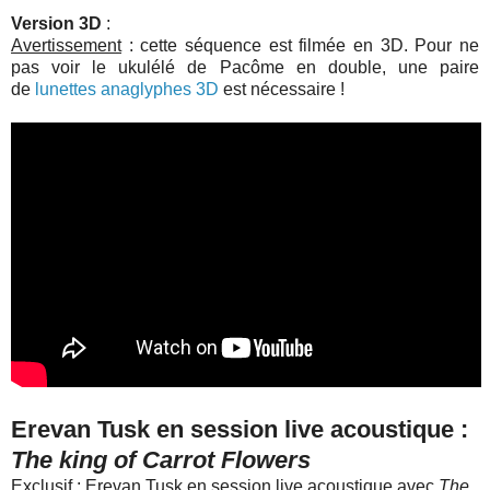
Version 3D
:
Avertissement
: cette séquence est filmée en 3D. Pour ne
pas voir le ukulélé de Pacôme en double, une paire
de
lunettes anaglyphes 3D
est nécessaire !
Erevan Tusk en session live acoustique :
The king of Carrot Flowers
Exclusif : Erevan Tusk en session live acoustique avec
The