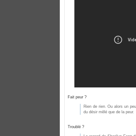
Fait peur ?
Rien de rien. Ou alors un peu 
du désir mêlé que de la peur.
Troublé ?