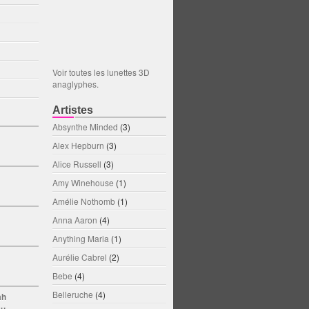
Voir toutes les lunettes 3D
anaglyphes.
Artistes
Absynthe Minded
(3)
Alex Hepburn
(3)
Alice Russell
(3)
Amy Winehouse
(1)
Amélie Nothomb
(1)
Anna Aaron
(4)
Anything Maria
(1)
Aurélie Cabrel
(2)
Bebe
(4)
Belleruche
(4)
ah