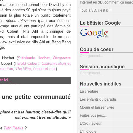
Internet en 3D, comment ça mar
on amour inconditionnel pour David Lynch
Tout la 3D, c'est ici !
télé des années 90 qui s'est toujours payé
sion la plus totale un public totalement
des séries télévisées
(paru aux éditions
Le bêtisier Google
rage auquel ont participé des écrivains
d Cobert, Nils Ahl a chroniqué de
es, mais il était impossible de ne pas
erview exclusive de Nils Ahl au Bang Bang
ge.
Coup de coeur
Chargement...
e Hochet (
Stéphanie Hochet,
Desperate
 Cobert (
Harold Cobert,
Californication
et
Session acoustique
min Fau,
The Wire
, échec et mat
).
Chargement...
 ici...
Nouvelles inédites
ries télévisées
:
La créature
n Peaks est le lieu d'un combat magique et symbolique, entre forces du bien et 
, une petite communauté
Les enfants du paradis
Mourir et laisser vivre
ace est à la hauteur, c'est-à-dire qu'il
Faites vos jeux...
est vraiment très en altitude. »
L'Ordinacteur
rie
Twin Peaks
?
L'Infologie