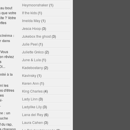
Heymoonshaker
(1)
 au bout
 que votre
If the kids
(1)
ite ? Votre
Imelda May
(1)
ttes
Jesca Hoop
(3)
 cinéma :
Jukebox the ghost
(3)
ir dans
Julie Peel
(1)
? Vous
Juliette Gréco
(2)
en rêviez
June & Lula
(1)
ns
i...
Kadebostany
(2)
ité à la
Kavinsky
(1)
Keren Ann
(1)
ni les
es d'êtres
King Charles
(4)
les
Lady Linn
(3)
i-
.
Ladylike Lily
(3)
he : un
Lana del Rey
(6)
ouche
Laura Cahen
(3)
 du rap,
la chanson