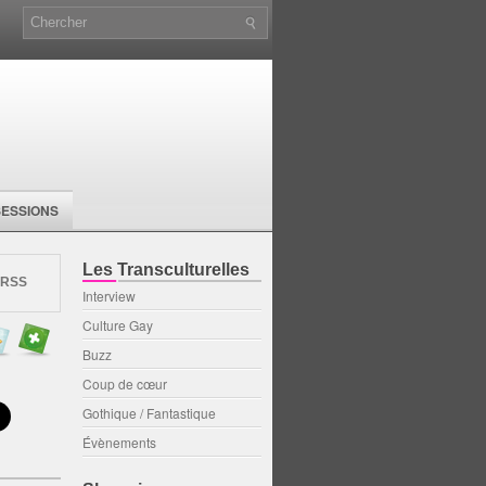
SESSIONS
Les Transculturelles
 RSS
Interview
Culture Gay
Buzz
Coup de cœur
Gothique / Fantastique
Évènements