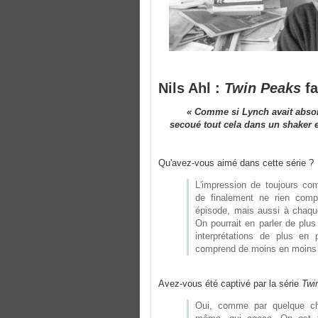
Nils Ahl :
Twin Peaks
fa
« Comme si Lynch avait absorb
secoué tout cela dans un shaker et 
Qu'avez-vous aimé dans cette série ?
L'impression de toujours co
de finalement ne rien comp
épisode, mais aussi à chaque 
On pourrait en parler de plu
interprétations de plus en 
comprend de moins en moin
Avez-vous été captivé par la série
Twi
Oui, comme par quelque ch