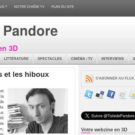
US ?
NOTRE CHAÎNE TV
PLAN DU SITE
e Pandore
en 3D
LITTÉRATURE
SPECTACLES
CINÉMA / TV
INTERVIEWS
s et les hiboux
S’ABONNER AU FLUX
et
la
de
cès
lus
it
ie
n,
Votre webzine en 3D
des