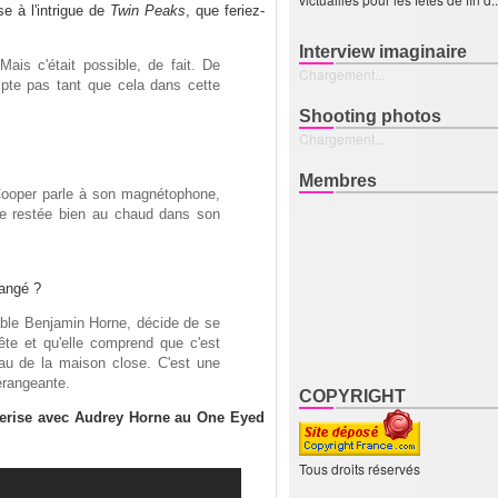
e à l'intrigue de
Twin Peaks
, que feriez-
Interview imaginaire
ais c'était possible, de fait. De
Chargement...
ompte pas tant que cela dans cette
Shooting photos
Chargement...
Membres
Cooper parle à son magnétophone,
nte restée bien au chaud dans son
rangé ?
table Benjamin Horne, décide de se
uête et qu'elle comprend que c'est
au de la maison close. C'est une
érangeante.
COPYRIGHT
cerise avec Audrey Horne au One Eyed
Tous droits réservés