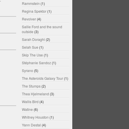
Rammstein
(1)
Regina Spektor
(1)
Revolver
(4)
Sallie Ford and the sound
outside
(3)
Sarah Doraghi
(2)
Selah Sue
(1)
Skip The Use
(1)
Stéphanie Sandoz
(1)
Syrano
(5)
The Asteroids Galaxy Tour
(1)
The Stumps
(2)
Thea Hjelmeland
(3)
Wallis Bird
(4)
Watine
(6)
Whitney Houston
(1)
Yann Destal
(4)