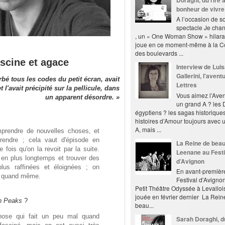
Doraghi, du rire 
bonheur de vivre
A l’occasion de s
spectacle Je chan
, un « One Woman Show » hilaran
joue en ce moment-même à la 
des boulevards ...
scine et agace
Interview de Lui
Gallerini, l'avent
é tous les codes du petit écran, avait
Lettres
l'avait précipité sur la pellicule, dans
Vous aimez l’Ave
un apparent désordre. »
un grand A ? les 
égyptiens ? les sagas historiques
histoires d’Amour toujours avec 
A, mais ...
mprendre de nouvelles choses, et
rendre ; cela vaut d'épisode en
La Reine de beau
fois qu'on la revoit par la suite.
Leenane au Festi
s en plus longtemps et trouver des
d’Avignon
plus raffinées et éloignées ; on
En avant-premièr
s quand même.
Festival d'Avignon
Petit Théâtre Odyssée à Levalloi
jouée en février dernier La Rein
n Peaks
?
beau...
ose qui fait un peu mal quand
Sarah Doraghi, d