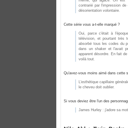
même, qui agace. On est f
contrarié par l'impression de
désorientation volontaire.
Cette série vous a-t-elle marqué ?
Oui, parce c'était à l'époq
télévision, et pourtant très
absorbé tous les codes du pe
dans un shaker et l'avait pr
apparent désordre. En fait de 
voilà tout.
Qu'avez-vous moins aimé dans cette s
L'esthétique capillaire génér
le cheveu doit oublier.
Si vous deviez être l'un des personna
James Hurley : j'adore sa mot