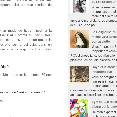
asciné, mais on est aussi très
au rire ravageur
 discontinuité, de manipulation, de
Votre paternel est
du rouleau depuis
mère est à la retra
amie a le moral dans les chausse
depuis que sa pa...
ue un mode de fiction inédit à la
La Religieuse au
 télévisuel. Comme si
Lynch
avait
mieux vaut l'avo
tit écran, avait secoué tout cela
son assiette
écipité sur la pellicule, dans un
Vous l'attendiez 
désordre, un esprit tordu et malin,
l'espériez ? Vous 
? C'est chose faite, les tribulatio
picaresques de l'oie blanche de D
Goya et la modern
érie ?
Pinacothèque
ale. Mais ce sont les années 80 que
Vous ne craignez 
figures grimaçant
démoniaques, ni 
créatures hybrides mi-hommes m
ges de
Twin Peaks
, ce serait ?
animaux, ni les mises en scène ..
o.
Syrano, ...je touc
album qui fait m
Rejeton hyperactif
du hip-hop et de 