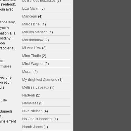
Le Bal des trépassés
(2)
 s'entend),
Liza Manili
(5)
oui) avec
Manceau
(4)
ebostany,
Marc Fichel
(1)
'hymne
Marilyn Manson
(1)
ation à la
stany !
Marshmallow
(2)
 bon
Mi And L'Au
(2)
racoler au
Mina Tindle
(2)
 Du
Mirel Wagner
(2)
rmures
Moran
(4)
avec une
My Brightest Diamond
(1)
on et un
uis
Mélissa Laveaux
(1)
Nadéah
(2)
: de
Nameless
(3)
Nive Nielsen
(4)
. Samedi
1.
No One is Innocent
(1)
ins errent
e
Norah Jones
(1)
.