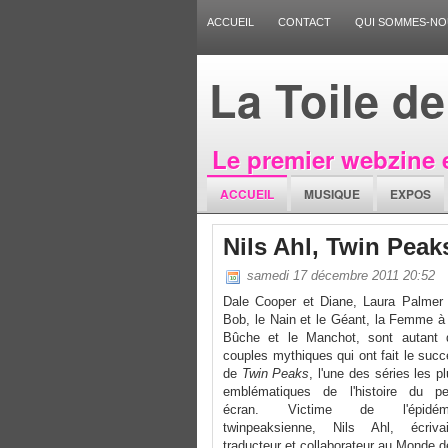
ACCUEIL
CONTACT
QUI SOMMES-NO
La Toile d
Le premier webzine 
ACCUEIL
MUSIQUE
EXPOS
Nils Ahl, Twin Peak
samedi 17 décembre 2011 20:52
Dale Cooper et Diane, Laura Palmer 
Bob, le Nain et le Géant, la Femme à 
Bûche et le Manchot, sont autant 
couples mythiques qui ont fait le suc
de
Twin Peaks
, l'une des séries les p
emblématiques de l'histoire du pet
écran. Victime de l'épidém
twinpeaksienne, Nils Ahl, écrivai
traducteur et collaborateur au Monde 