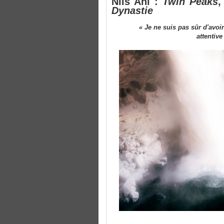
Nils Ahl :
Twin Peaks
,
Dynastie
« Je ne suis pas sûr d'avo
attentive