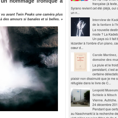
 un hommage ironique à
française (à texte,
Syrano revient cet été (déjà, oui 
un n...
ir vu avant Twin Peaks une caméra plus
 à des amours si banales et si belles. »
Interview de Kad
de la fanfare à l
La nouvelle destin
mode ? La Kadebo
Un pays où il fait
lézarder à l'ombre d'un piano, ca
cœur d...
Carole Martinez,
domaine des mu
La pluie et le froid
persistant, c’est 
certaine délectati
plaisir non dissimulé que je me s
réfugiée dans le livre de C...
Leopold Museum 
Schiele à Nitsch
Vienne. Autriche
24 décembre 201
Pendant que certa
au Naschmarkt à la recherche d
victuailles pour les fêtes de fin d..