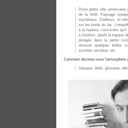
D'une petite ville américain
de la forêt. Paysage typiq
mystérieux. D'ailleurs, on r
sur les bords du lac. L'enqu
à la hauteur, c'est-à-dire qu'i
à l'instinct, plutôt la logique
plongée dans la petite co
réserver quelques belles su
sociétés secrètes, etc.
Comment décririez-vous l'atmosphère 
Glauque, drôle, glissante, dér