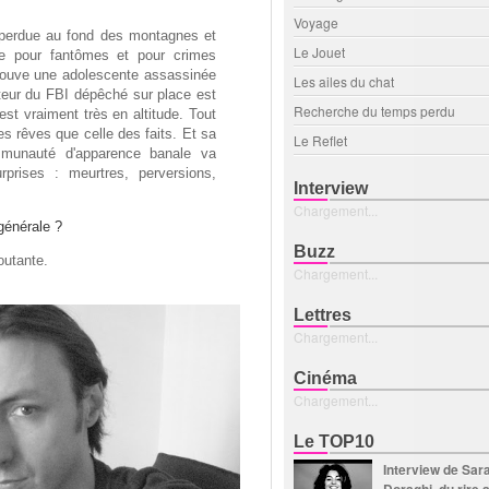
Voyage
e perdue au fond des montagnes et
Le Jouet
ue pour fantômes et pour crimes
etrouve une adolescente assassinée
Les ailes du chat
êteur du FBI dépêché sur place est
Recherche du temps perdu
l est vraiment très en altitude. Tout
 des rêves que celle des faits. Et sa
Le Reflet
mmunauté d'apparence banale va
rprises : meurtres, perversions,
Interview
Chargement...
générale ?
Buzz
outante.
Chargement...
Lettres
Chargement...
Cinéma
Chargement...
Le TOP10
Interview de Sar