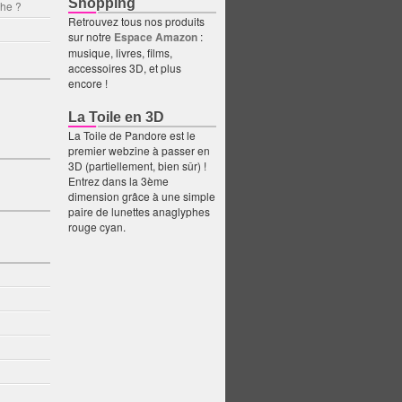
Shopping
che ?
Retrouvez tous nos produits
sur notre
Espace Amazon
:
musique, livres, films,
accessoires 3D, et plus
encore !
La Toile en 3D
La Toile de Pandore est le
premier webzine à passer en
3D (partiellement, bien sûr) !
Entrez dans la 3ème
dimension grâce à une simple
paire de lunettes anaglyphes
rouge cyan.
du mal. Les fantômes et les fantasmes pullulent. Prostitution, meurtre, jeu, ad