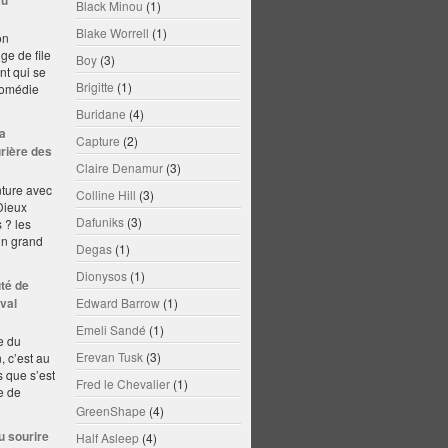
au
Black Minou
(1)
Blake Worrell
(1)
on
ge de file
Boy
(3)
t qui se
Brigitte
(1)
Comédie
Buridane
(4)
sa
Capture
(2)
urière des
Claire Denamur
(3)
nture avec
Colline Hill
(3)
Dieux
Dafuniks
(3)
 ? les
un grand
Degas
(1)
Dionysos
(1)
té de
val
Edward Barrow
(1)
Emeli Sandé
(1)
e du
Erevan Tusk
(3)
, c’est au
s que s’est
Fred le Chevalier
(1)
e de
GreenShape
(4)
u sourire
Half Asleep
(4)