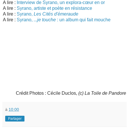
A lire :
Interview de Syrano, un explora-cœur en or
A lire :
Syrano, artiste et poète en résistance
A lire :
Syrano,
Les Cités d'émeraude
A lire :
Syrano,
...je touche
: un album qui fait mouche
Crédit Photos : Cécile Duclos,
(c) La Toile de Pandore
à
10:00
Partager